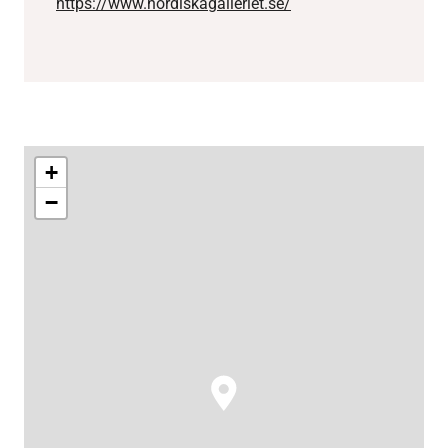
https://www.nordiskagalleriet.se/
+
−