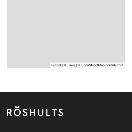
Leaflet
|
© Jawg
|
© OpenStreetMap
contributors
Footer
Röshults