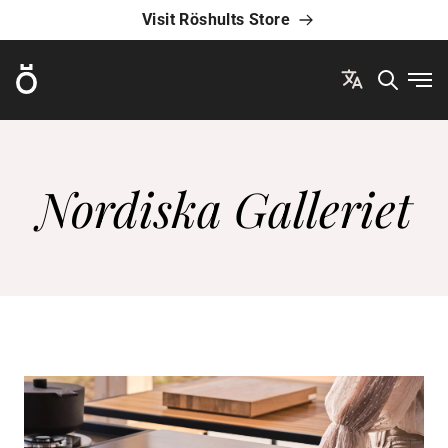
Visit Röshults Store
Röshults
Ope
Nordiska Galleriet