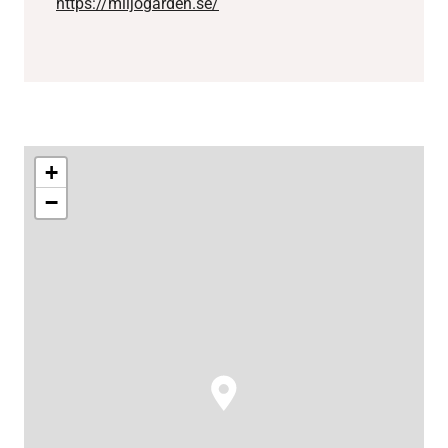
https://miljogarden.se/
+
−