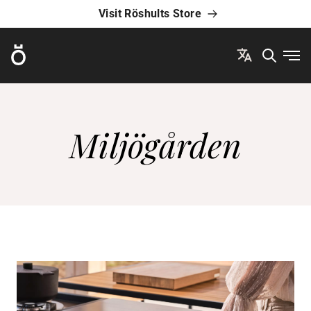
Visit Röshults Store
Röshults
Ope
Miljögården