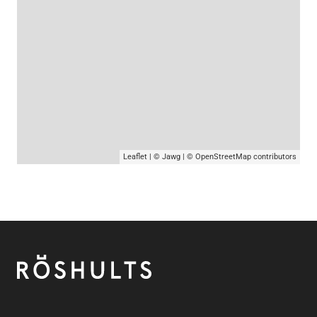
Leaflet
|
© Jawg
|
© OpenStreetMap
contributors
Footer
Röshults