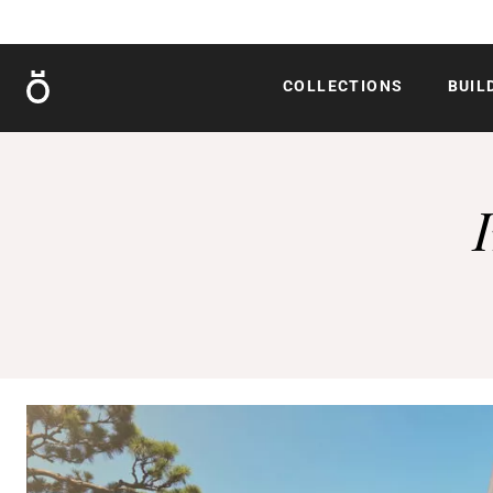
Röshults
COLLECTIONS
BUIL