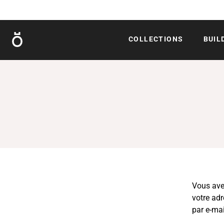
Röshults
COLLECTIONS
BUIL
Vous avez
votre ad
par e-mai