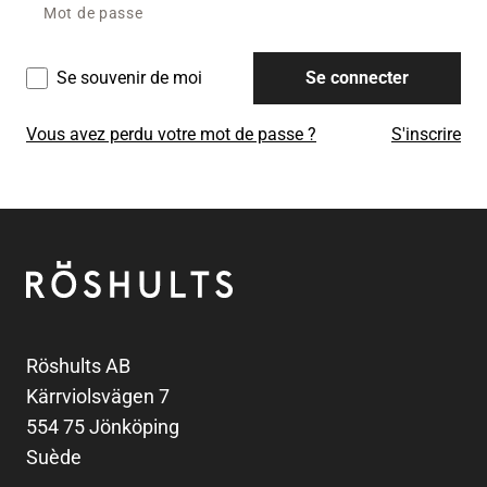
Se souvenir de moi
Se connecter
Vous avez perdu votre mot de passe ?
S'inscrire
Pied de page
Röshults
Röshults AB
Kärrviolsvägen 7
554 75 Jönköping
Suède