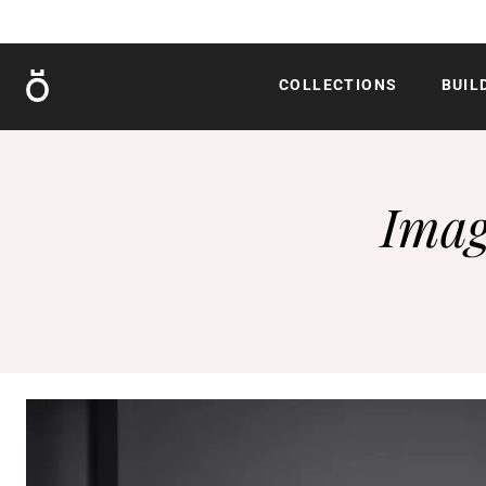
Röshults
COLLECTIONS
BUIL
Imag