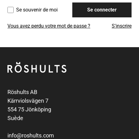
Se souvenir de moi
Se connecter
Vous avez perdu votre mot de passe ?
S'inscrire
Pied de page
Röshults
Röshults AB
Kärrviolsvägen 7
554 75 Jönköping
Suède
info@roshults.com