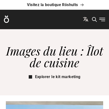
Visitez la boutique Röshults
Röshults
Ouvr
Images du lieu : Îlot
de cuisine
Explorer le kit marketing