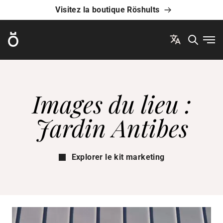
Visitez la boutique Röshults
Röshults
Ouvr
Images du lieu :
Jardin Antibes
Explorer le kit marketing