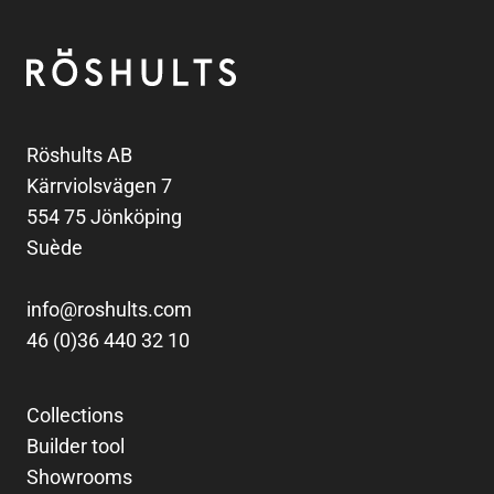
Pied de page
Röshults
Röshults AB
Kärrviolsvägen 7
554 75 Jönköping
Suède
info@roshults.com
46 (0)36 440 32 10
Collections
Builder tool
Showrooms