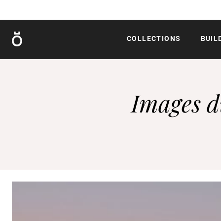
Röshults
COLLECTIONS
BUIL
Images d