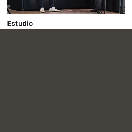
Estudio
Lleve su proyecto al aire libre al siguiente nivel, únase a
nosotros ahora en una presentación en línea en directo
exclusiva.
Explorar contenido