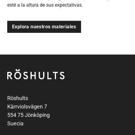
esté a la altura de sus expectativas.
Explora nuestros materiales
Pie de página
Röshults
Röshults
Kärrviolsvägen 7
554 75 Jönköping
Suecia