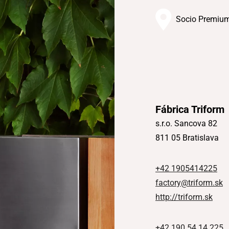
Socio Premiu
Fábrica Triform
s.r.o. Sancova 82
811 05 Bratislava
+42 1905414225
factory@triform.sk
http://triform.sk
+42 190 54 14 225