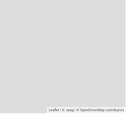
Leaflet
|
© Jawg
|
© OpenStreetMap
contributors