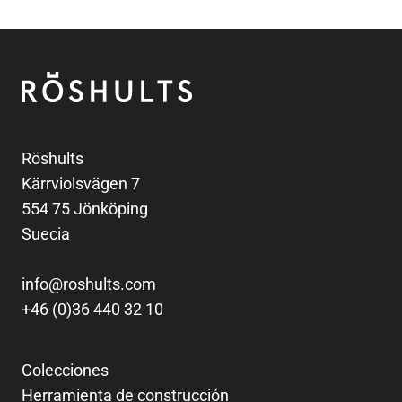
Pie de página
Röshults
Röshults
Kärrviolsvägen 7
554 75 Jönköping
Suecia
info@roshults.com
+46 (0)36 440 32 10
Colecciones
Herramienta de construcción