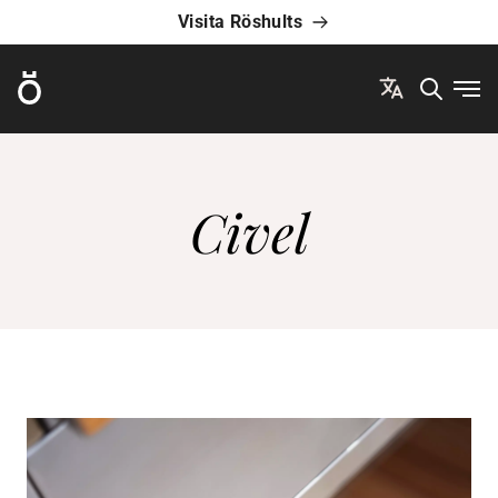
Visita Röshults
Röshults
Abri
Civel