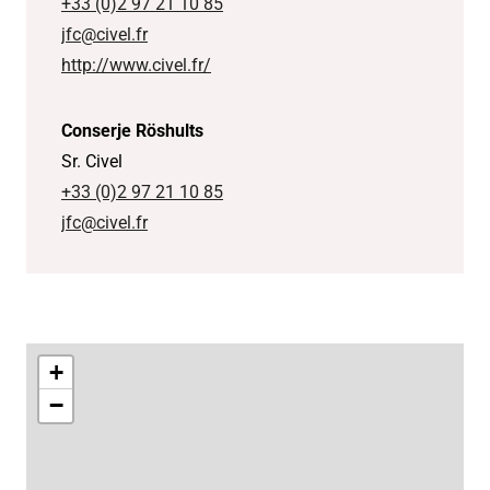
+33 (0)2 97 21 10 85
jfc@civel.fr
http://www.civel.fr/
Conserje Röshults
Sr. Civel
+33 (0)2 97 21 10 85
jfc@civel.fr
+
−