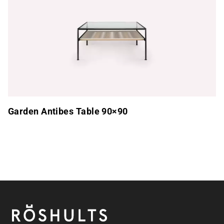
Garden Antibes Table 90×90
Pie de página
Röshults