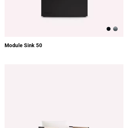
Antracita
Acero i
Module Sink 50