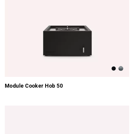
Antracita
Acero i
Module Cooker Hob 50