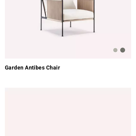
Mármol Lo
Lopi Pl
Garden Antibes Chair