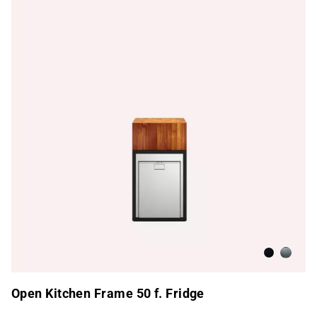
Antracita
Acero i
Open Kitchen Frame 50 f. Fridge