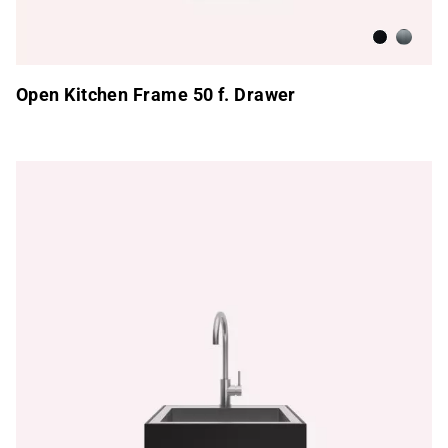
Antracita
Acero i
Open Kitchen Frame 50 f. Drawer