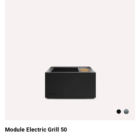
Antracita
Acero i
Module Electric Grill 50