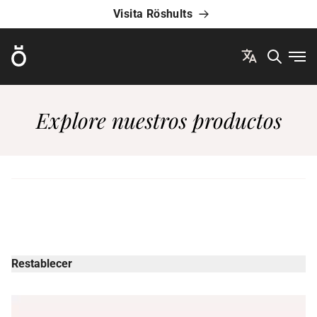
Visita Röshults
Röshults
Abri
Explore nuestros productos
Restablecer