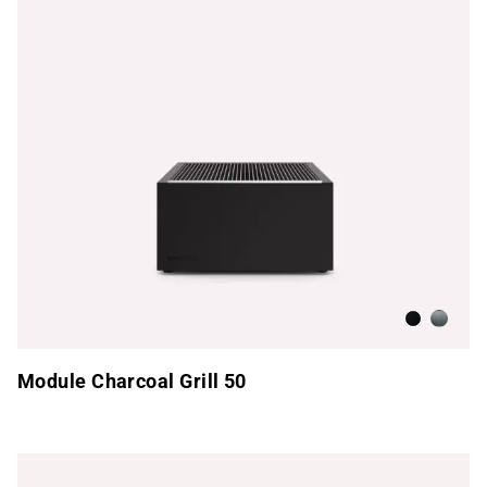
Antracita
Acero i
Module Charcoal Grill 50