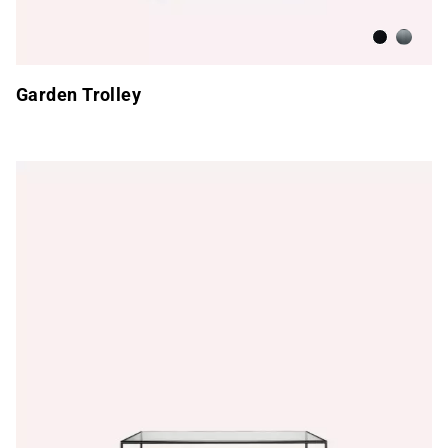
Antracita
Acero i
Garden Trolley