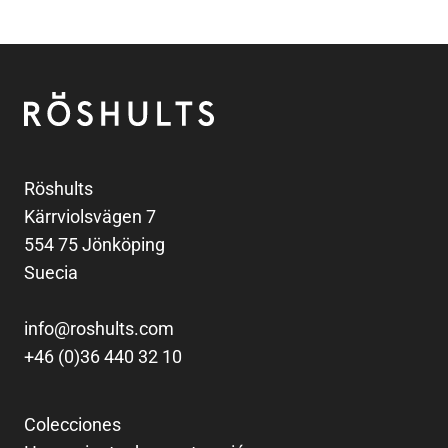
Pie de página
Röshults
Röshults
Kärrviolsvägen 7
554 75 Jönköping
Suecia
info@roshults.com
+46 (0)36 440 32 10
Colecciones