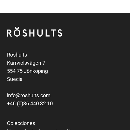
Pie de página
Röshults
Röshults
Kärrviolsvägen 7
554 75 Jönköping
Suecia
info@roshults.com
+46 (0)36 440 32 10
Colecciones