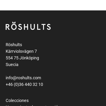
Pie de página
Röshults
Röshults
Kärrviolsvägen 7
554 75 Jönköping
Suecia
info@roshults.com
+46 (0)36 440 32 10
Colecciones