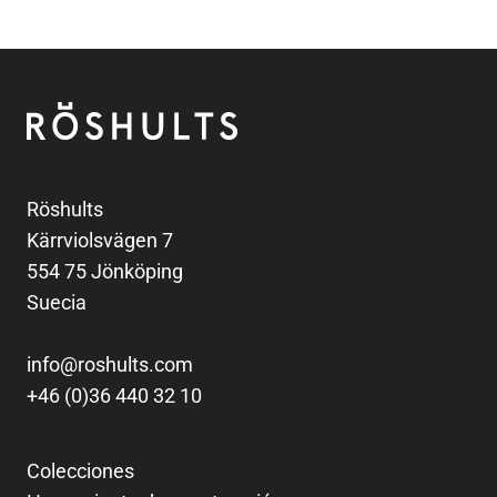
Pie de página
Röshults
Röshults
Kärrviolsvägen 7
554 75 Jönköping
Suecia
info@roshults.com
+46 (0)36 440 32 10
Colecciones