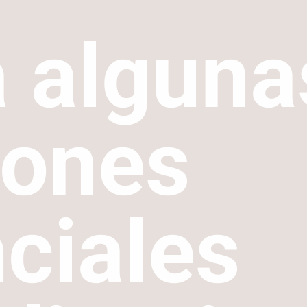
a alguna
iones
ciales