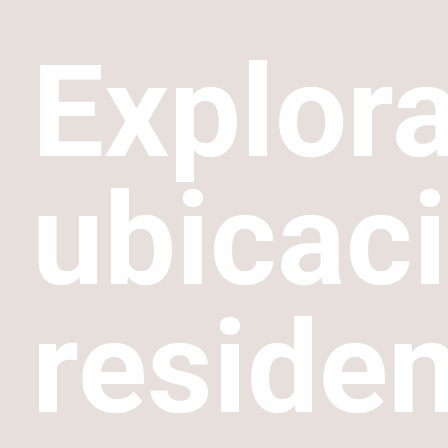
Explor
ubicac
residen