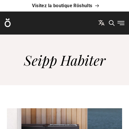
Visitez la boutique Röshults
Röshults
Ouvr
Seipp Habiter