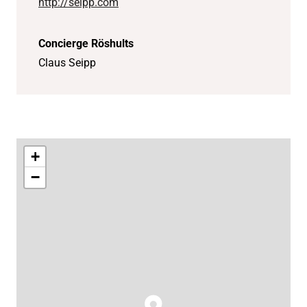
http://seipp.com
Concierge Röshults
Claus Seipp
+
−