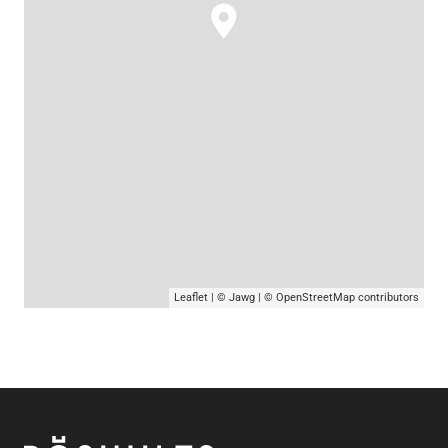
Leaflet
|
© Jawg
|
© OpenStreetMap
contributors
Pied de page
Röshults