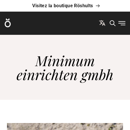
Visitez la boutique Röshults
Röshults
Ouvr
Minimum
einrichten gmbh