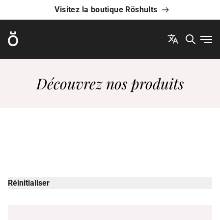
Visitez la boutique Röshults
Röshults
Ouvr
Découvrez nos produits
Réinitialiser