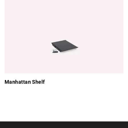
Manhattan Shelf
Pied de page