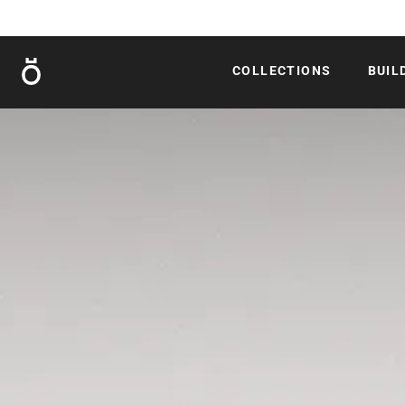
Röshults
COLLECTIONS
BUIL