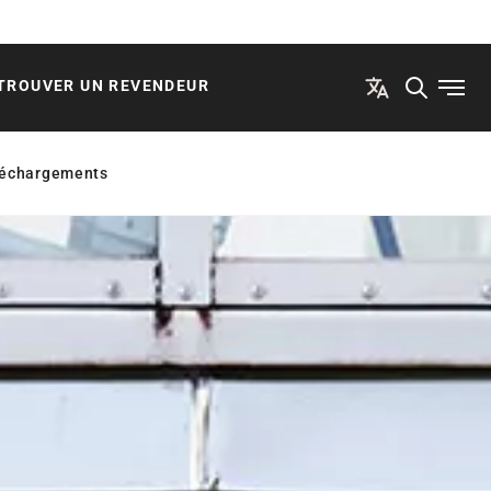
TROUVER UN REVENDEUR
Ouvri
léchargements