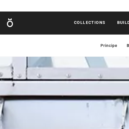
Röshults
COLLECTIONS
BUIL
Principe
B