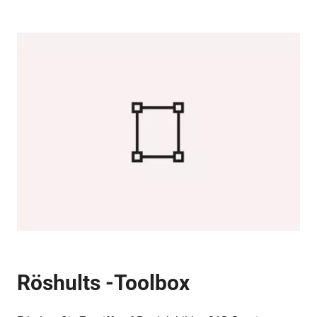
Röshults -Toolbox