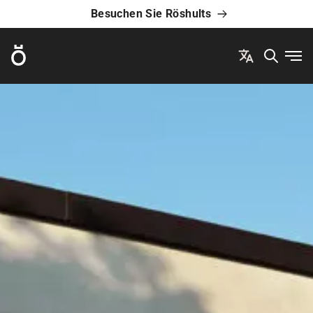
Besuchen Sie Röshults
Röshults
Men