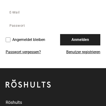
Angemeldet bleiben
Anmelden
Passwort vergessen?
Benutzer registrieren
Fußzeile
Röshults
Röshults