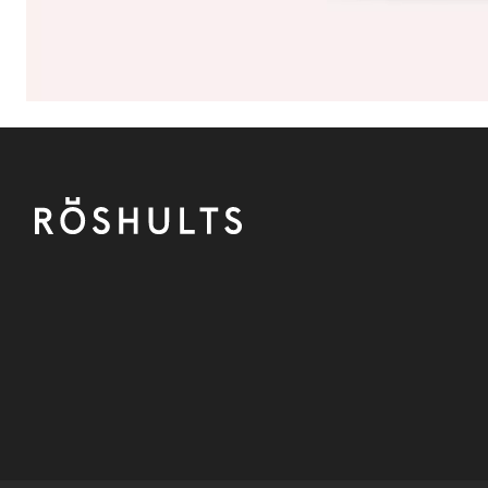
Fußzeile
Röshults