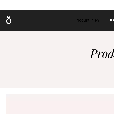
Röshults
Produktlinien
K
Prod