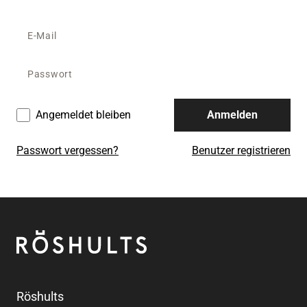
Angemeldet bleiben
Anmelden
Passwort vergessen?
Benutzer registrieren
Fußzeile
Röshults
Röshults