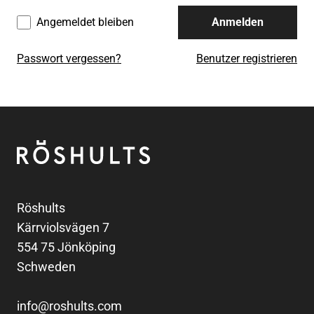
Angemeldet bleiben
Anmelden
Passwort vergessen?
Benutzer registrieren
Fußzeile
Röshults
Röshults
Kärrviolsvägen 7
554 75 Jönköping
Schweden
info@roshults.com