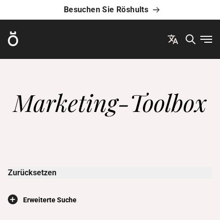
Besuchen Sie Röshults
Röshults
Men
Marketing-Toolbox
Zurücksetzen
×
Erweiterte Suche