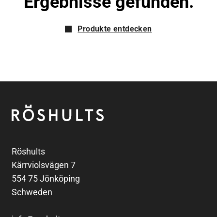
Ergebnisse gefunden.
Produkte entdecken
Fußzeile
Röshults
Röshults
Kärrviolsvägen 7
554 75 Jönköping
Schweden